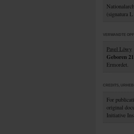
Nationalarc
(signatura L
VERWANDTE OP
Pavel Löwy
Geboren 21.
Ermordet.
CREDITS, URHE
For publicat
original doc
Initiative In