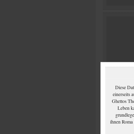
Diese Dat
einerseits 
Ghettos The
Leben ka
grundlege
ihnen Roma u