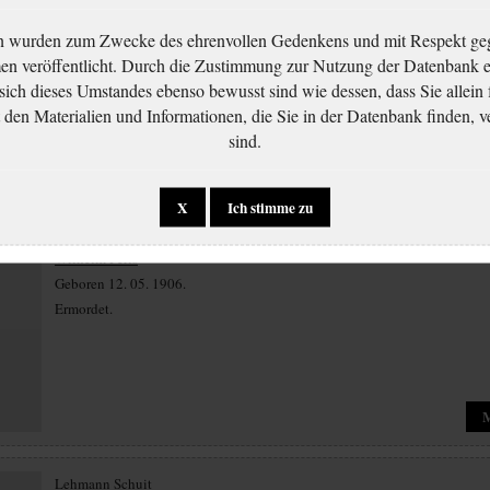
Ernst Loewenstein
n wurden zum Zwecke des ehrenvollen Gedenkens und mit Respekt ge
Geboren 22. 09. 1908.
 veröffentlicht. Durch die Zustimmung zur Nutzung der Datenbank er
Ermordet.
 sich dieses Umstandes ebenso bewusst sind wie dessen, dass Sie allein 
en Materialien und Informationen, die Sie in der Datenbank finden, v
sind.
X
Ich stimme zu
Wilhelm Perls
Geboren 12. 05. 1906.
Ermordet.
Lehmann Schuit