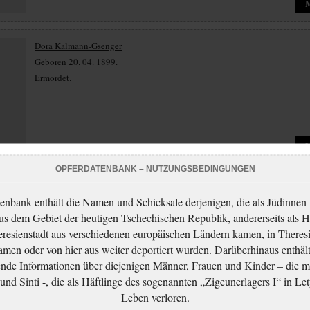
Dora Kalmann-Gsenger
Geboren 20. 04. 1899.
Ermordet.
OPFERDATENBANK – NUTZUNGSBEDINGUNGEN
Julius Kalmann
enbank enthält die Namen und Schicksale derjenigen, die als Jüdinnen
Geboren 20. 04. 1899.
aus dem Gebiet der heutigen Tschechischen Republik, andererseits als H
Ermordet.
resienstadt aus verschiedenen europäischen Ländern kamen, in Theres
men oder von hier aus weiter deportiert wurden. Darüberhinaus enthält
nde Informationen über diejenigen Männer, Frauen und Kinder – die m
nd Sinti -, die als Häftlinge des sogenannten „Zigeunerlagers I“ in Let
Leben verloren.