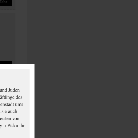
Mehr
Mehr
 und Juden
äftlinge des
ienstadt ums
 sie auch
eisten von
y u Písku ihr
Mehr