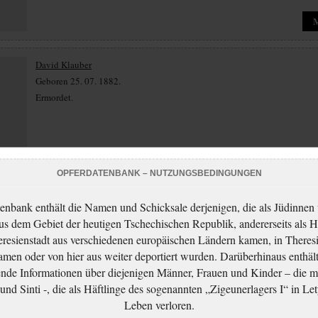
David Klauber
Geboren 25. 07. 1882.
Ermordet.
OPFERDATENBANK – NUTZUNGSBEDINGUNGEN
enbank enthält die Namen und Schicksale derjenigen, die als Jüdinnen
Ema Klauberová
aus dem Gebiet der heutigen Tschechischen Republik, andererseits als H
Geboren 23. 10. 1885.
resienstadt aus verschiedenen europäischen Ländern kamen, in Theres
Ermordet.
men oder von hier aus weiter deportiert wurden. Darüberhinaus enthält
nde Informationen über diejenigen Männer, Frauen und Kinder – die m
nd Sinti -, die als Häftlinge des sogenannten „Zigeunerlagers I“ in Let
Leben verloren.