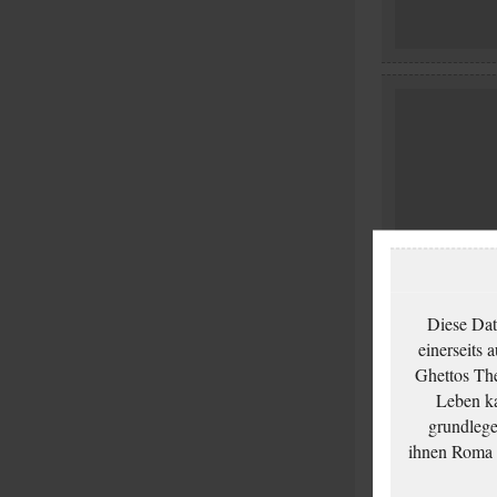
Diese Dat
einerseits 
Ghettos The
Leben ka
grundlege
ihnen Roma u