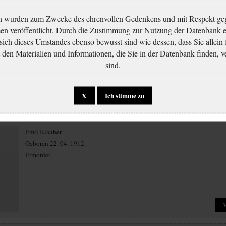
n wurden zum Zwecke des ehrenvollen Gedenkens und mit Respekt ge
Emil Klauber
 veröffentlicht. Durch die Zustimmung zur Nutzung der Datenbank er
Geboren 10. 02. 1879.
 sich dieses Umstandes ebenso bewusst sind wie dessen, dass Sie allein 
Ermordet.
en Materialien und Informationen, die Sie in der Datenbank finden, v
sind.
X
Ich stimme zu
Emil Klauber
Geboren 22. 04. 1912.
Ermordet.