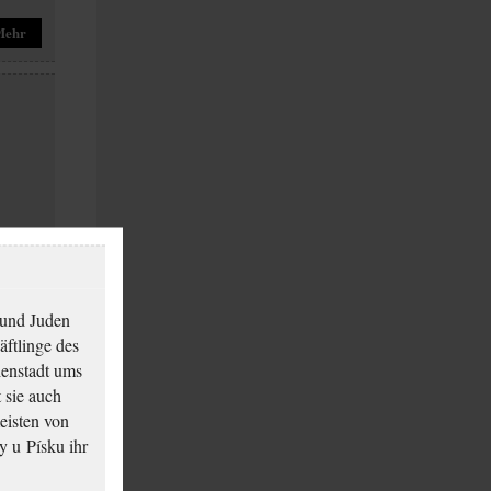
Mehr
Mehr
 und Juden
äftlinge des
ienstadt ums
 sie auch
eisten von
y u Písku ihr
Mehr