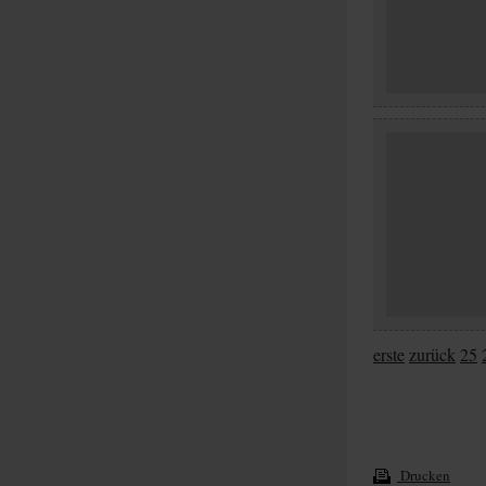
erste
zurück
25
Drucken