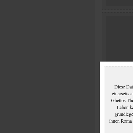
Diese Dat
einerseits 
Ghettos The
Leben ka
grundlege
ihnen Roma u