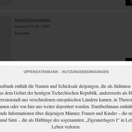
František Fleischmann
Geboren 07. 04. 1899.
Ermordet.
OPFERDATENBANK – NUTZUNGSBEDINGUNGEN
Bohumil Goldstein
enbank enthält die Namen und Schicksale derjenigen, die als Jüdinnen
Geboren 20. 07. 1900.
aus dem Gebiet der heutigen Tschechischen Republik, andererseits als H
Ermordet.
resienstadt aus verschiedenen europäischen Ländern kamen, in Theres
men oder von hier aus weiter deportiert wurden. Darüberhinaus enthält
nde Informationen über diejenigen Männer, Frauen und Kinder – die m
nd Sinti -, die als Häftlinge des sogenannten „Zigeunerlagers I“ in Let
Leben verloren.