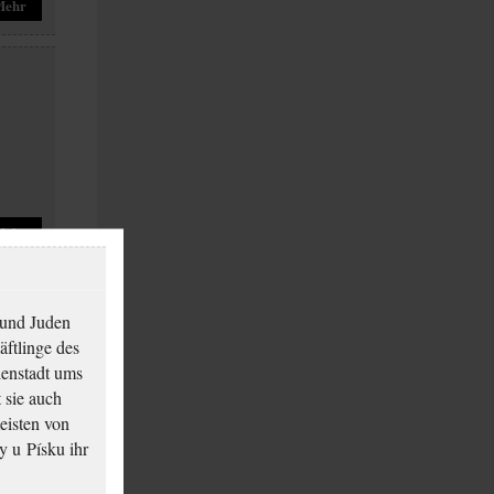
Mehr
Mehr
 und Juden
äftlinge des
ienstadt ums
 sie auch
eisten von
y u Písku ihr
Mehr