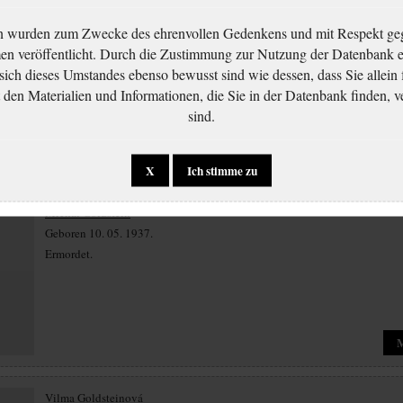
Eva Goldsteinová
n wurden zum Zwecke des ehrenvollen Gedenkens und mit Respekt ge
Geboren 10. 10. 1933.
 veröffentlicht. Durch die Zustimmung zur Nutzung der Datenbank er
Ermordet.
 sich dieses Umstandes ebenso bewusst sind wie dessen, dass Sie allein 
en Materialien und Informationen, die Sie in der Datenbank finden, v
sind.
X
Ich stimme zu
Michal Goldstein
Geboren 10. 05. 1937.
Ermordet.
Vilma Goldsteinová