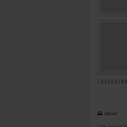
1
2
3
4
5
6
7
8
9
Drucken
Letzte Änderung 2