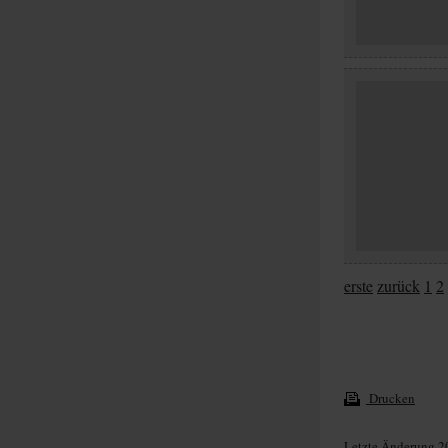
erste
zurück
1
2
Drucken
Letzte Änderung 2