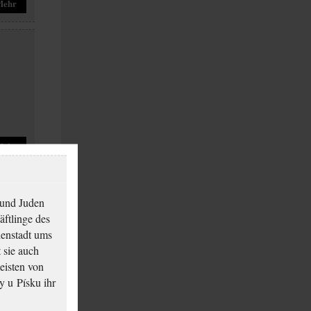
Mehr
Mehr
 und Juden
äftlinge des
ienstadt ums
 sie auch
eisten von
y u Písku ihr
Mehr