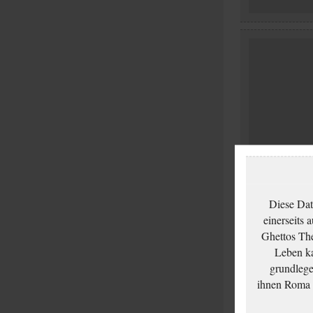
Diese Dat
einerseits 
Ghettos The
Leben ka
grundlege
ihnen Roma u