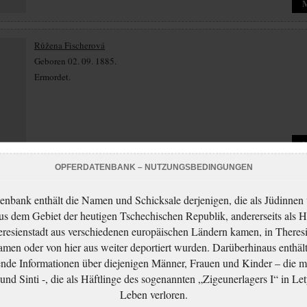
Růžena Fischerová
Geboren 02. 09. 1885.
Ermordet.
OPFERDATENBANK – NUTZUNGSBEDINGUNGEN
Soňa Fischerová
enbank enthält die Namen und Schicksale derjenigen, die als Jüdinnen
Geboren 30. 08. 1929.
aus dem Gebiet der heutigen Tschechischen Republik, andererseits als H
Ermordet.
resienstadt aus verschiedenen europäischen Ländern kamen, in Theres
men oder von hier aus weiter deportiert wurden. Darüberhinaus enthält
nde Informationen über diejenigen Männer, Frauen und Kinder – die m
nd Sinti -, die als Häftlinge des sogenannten „Zigeunerlagers I“ in Let
Leben verloren.