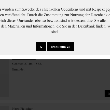
Františka Fischofová
n wurden zum Zwecke des ehrenvollen Gedenkens und mit Respekt ge
Geboren 26. 10. 1879.
 veröffentlicht. Durch die Zustimmung zur Nutzung der Datenbank er
Ermordet 08. 01. 1943 Theresienstadt.
 sich dieses Umstandes ebenso bewusst sind wie dessen, dass Sie allein 
en Materialien und Informationen, die Sie in der Datenbank finden, v
sind.
X
Ich stimme zu
Bedřich Fleischer
Geboren 27. 06. 1882.
Ermordet.
Hugo Fleischer