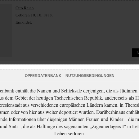
Otto Reich
Geboren 10. 10. 1888.
Ermordet.
Otto Reich
OPFERDATENBANK – NUTZUNGSBEDINGUNGEN
Geboren 07. 03. 1914.
Ermordet.
enbank enthält die Namen und Schicksale derjenigen, die als Jüdinnen
aus dem Gebiet der heutigen Tschechischen Republik, andererseits als H
resienstadt aus verschiedenen europäischen Ländern kamen, in Theres
men oder von hier aus weiter deportiert wurden. Darüberhinaus enthält
nde Informationen über diejenigen Männer, Frauen und Kinder – die m
nd Sinti -, die als Häftlinge des sogenannten „Zigeunerlagers I“ in Let
Leben verloren.
Petr Reich