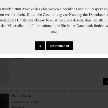
Geboren 03. 04. 1928.
Ermordet.
n wurden zum Zwecke des ehrenvollen Gedenkens und mit Respekt ge
 veröffentlicht. Durch die Zustimmung zur Nutzung der Datenbank er
 sich dieses Umstandes ebenso bewusst sind wie dessen, dass Sie allein 
en Materialien und Informationen, die Sie in der Datenbank finden, v
sind.
X
Ich stimme zu
Renée Reichová
Geboren 28. 07. 1931.
Ermordet.
Richard Reich
Geboren 07. 03. 1875.
Ermordet.