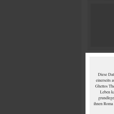
Diese Dat
einerseits 
Ghettos The
Leben ka
grundlege
ihnen Roma u