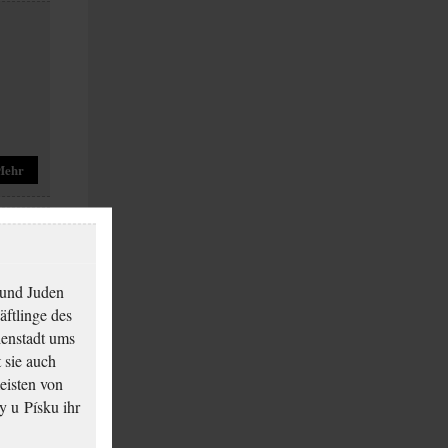
Mehr
 und Juden
äftlinge des
ienstadt ums
 sie auch
Mehr
eisten von
y u Písku ihr