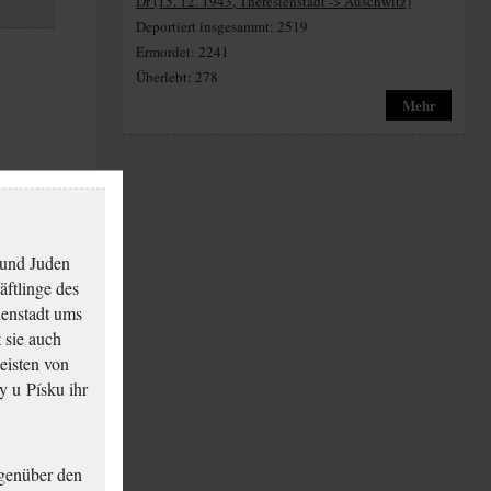
Dr (15. 12. 1943, Theresienstadt -> Auschwitz)
Deportiert insgesammt: 2519
Ermordet: 2241
Überlebt: 278
Mehr
 und Juden
äftlinge des
ienstadt ums
 sie auch
eisten von
y u Písku ihr
genüber den