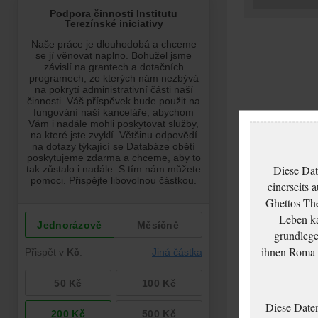
Diese Dat
einerseits 
Ghettos The
Leben ka
grundlege
ihnen Roma u
Diese Date