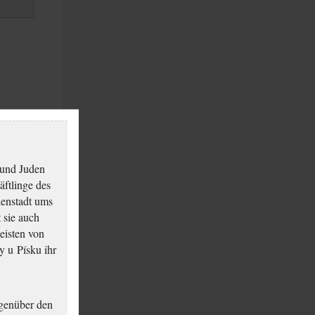
 und Juden
äftlinge des
ienstadt ums
 sie auch
eisten von
y u Písku ihr
genüber den