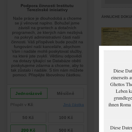
ÄHNLICHE DOKU
Diese Dat
einerseits 
Ghettos The
Eisenstädt Jette:
Leben ka
Todesfallanzeige,
grundlege
Ghetto Theresienst
ihnen Roma u
Diese Date