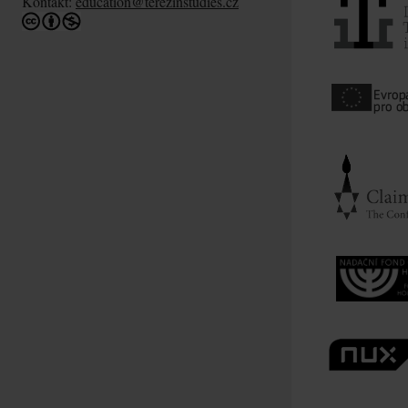
Kontakt:
education@terezinstudies.cz