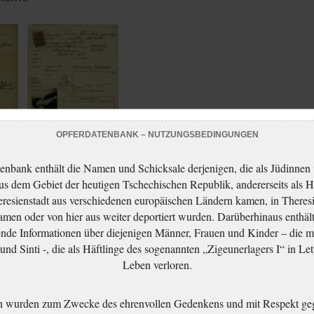
OPFERDATENBANK – NUTZUNGSBEDINGUNGEN
enbank enthält die Namen und Schicksale derjenigen, die als Jüdinnen
aus dem Gebiet der heutigen Tschechischen Republik, andererseits als H
Hanáková Klára:
resienstadt aus verschiedenen europäischen Ländern kamen, in Theres
NEZPRACOVÁNO
men oder von hier aus weiter deportiert wurden. Darüberhinaus enthält
nde Informationen über diejenigen Männer, Frauen und Kinder – die m
nd Sinti -, die als Häftlinge des sogenannten „Zigeunerlagers I“ in Let
Leben verloren.
n wurden zum Zwecke des ehrenvollen Gedenkens und mit Respekt ge