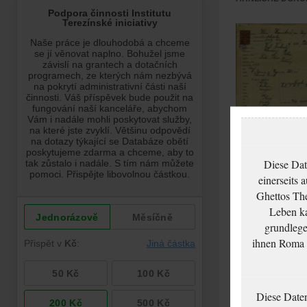
Hanáková Klára:
Diese Dat
NEZPRACOVÁNO
einerseits 
Ghettos The
Leben ka
grundlege
ihnen Roma u
Diese Date