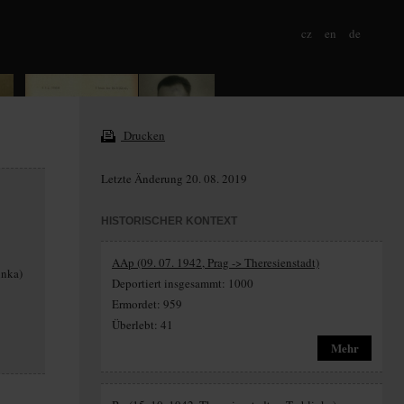
cz
en
de
Drucken
Letzte Änderung 20. 08. 2019
HISTORISCHER KONTEXT
AAp (09. 07. 1942, Prag -> Theresienstadt)
inka)
Deportiert insgesammt: 1000
Ermordet: 959
Überlebt: 41
Mehr