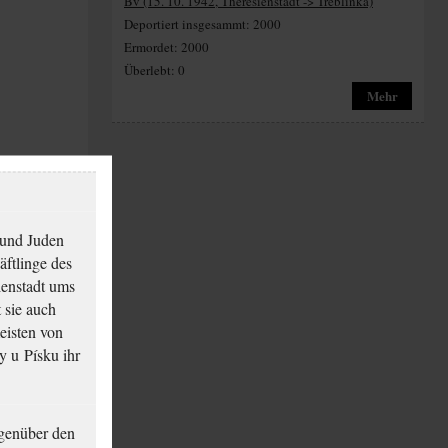
Bv (15. 10. 1942, Theresienstadt -> Treblinka)
Deportiert insgesammt: 2000
Ermordet: 2000
Überlebt: 0
Mehr
 und Juden
äftlinge des
ienstadt ums
 sie auch
eisten von
y u Písku ihr
genüber den