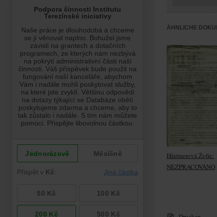
ÄHNLICHE DOKU
Häutnerová Žofie:
NEZPRACOVÁNO
Drucken