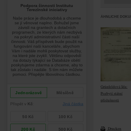
ÄHNLICHE DOKU
Grünfeldová Ida:
Pozbytí státní
příslušnosti
Drucken