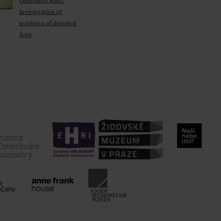
Grünbaum Josef:
Investigation of
residence of deported
Jews