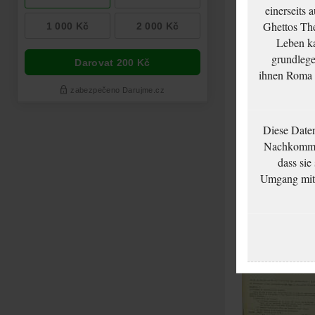
einerseits 
Ghettos The
Leben ka
grundlege
ihnen Roma u
Diese Date
Grünbaum Josef:
Nachkommen
Žádost o potvrzení
dass sie
pobytu
Umgang mit d