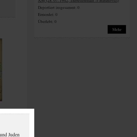
AAy (28. 07. 1942, Theresienstadt -> Baranoviči)
Deportiert insgesammt: 0
Ermordet: 0
Überlebt: 0
Mehr
 und Juden