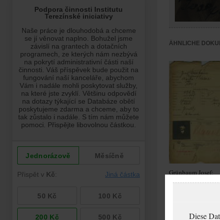
ÄHNLICHE DOKU
Grünbaum Josef:
Passport applicati
Diese Dat