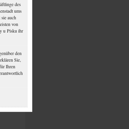
äftlinge des
ienstadt ums
 sie auch
eisten von
y u Písku ihr
genüber den
klären Sie,
für Ihren
erantwortlich