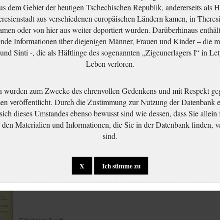
aus dem Gebiet der heutigen Tschechischen Republik, andererseits als H
resienstadt aus verschiedenen europäischen Ländern kamen, in Theres
men oder von hier aus weiter deportiert wurden. Darüberhinaus enthält
nde Informationen über diejenigen Männer, Frauen und Kinder – die m
nd Sinti -, die als Häftlinge des sogenannten „Zigeunerlagers I“ in Let
Leben verloren.
n wurden zum Zwecke des ehrenvollen Gedenkens und mit Respekt ge
Grünbaum Josef:
Grünbaum Josef:
 veröffentlicht. Durch die Zustimmung zur Nutzung der Datenbank er
Residence permit
Šetření o osobě
Grünbaum Josef:
 sich dieses Umstandes ebenso bewusst sind wie dessen, dass Sie allein 
application
Provisional passport
en Materialien und Informationen, die Sie in der Datenbank finden, v
form
sind.
X
Ich stimme zu