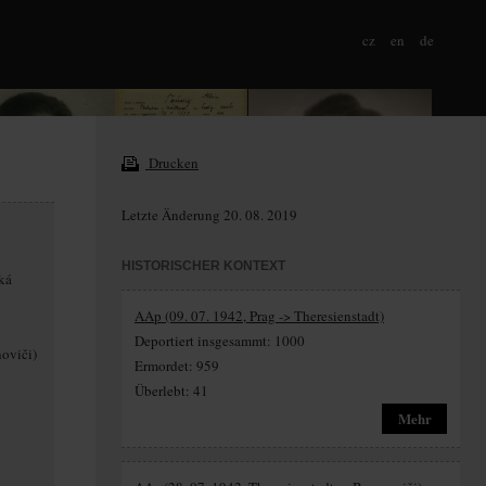
cz
en
de
Drucken
Letzte Änderung 20. 08. 2019
HISTORISCHER KONTEXT
cká
AAp (09. 07. 1942, Prag -> Theresienstadt)
Deportiert insgesammt: 1000
noviči)
Ermordet: 959
Überlebt: 41
Mehr