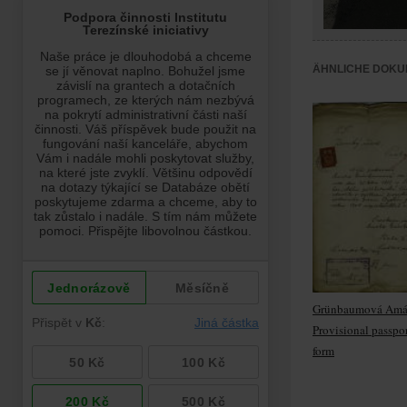
ÄHNLICHE DOKU
Grünbaumová Amál
Provisional passpo
form