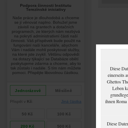
Diese Dat
einerseits 
Ghettos The
Leben ka
grundlege
ihnen Roma u
Diese Date