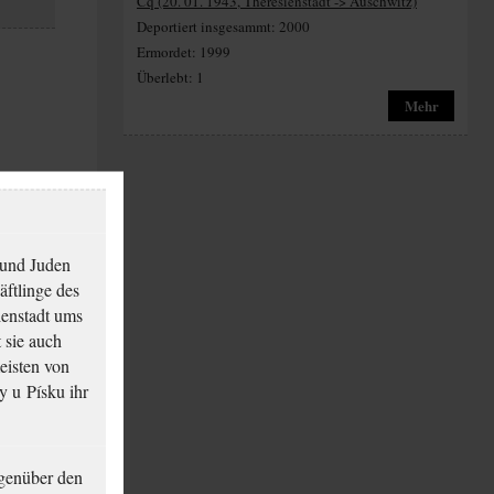
Cq (20. 01. 1943, Theresienstadt -> Auschwitz)
Deportiert insgesammt: 2000
Ermordet: 1999
Überlebt: 1
Mehr
 und Juden
äftlinge des
ienstadt ums
 sie auch
eisten von
y u Písku ihr
genüber den