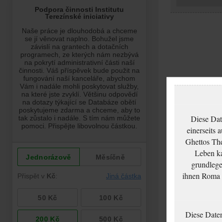
Diese Dat
einerseits 
Ghettos The
Leben ka
grundlege
ihnen Roma u
Diese Date