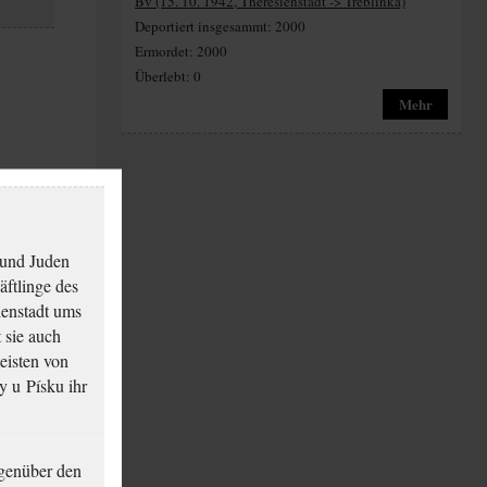
Bv (15. 10. 1942, Theresienstadt -> Treblinka)
Deportiert insgesammt: 2000
Ermordet: 2000
Überlebt: 0
Mehr
 und Juden
äftlinge des
ienstadt ums
 sie auch
eisten von
y u Písku ihr
genüber den