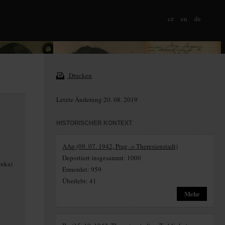
cz
en
de
Drucken
Letzte Änderung 20. 08. 2019
HISTORISCHER KONTEXT
AAp (09. 07. 1942, Prag -> Theresienstadt)
Deportiert insgesammt: 1000
inka)
Ermordet: 959
Überlebt: 41
Mehr