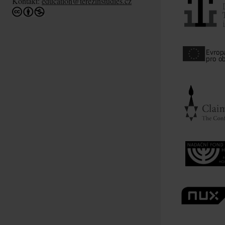
Kontakt:
education@terezinstudies.cz