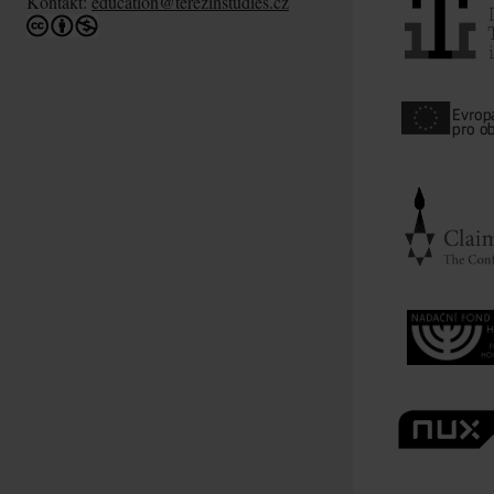
Kontakt:
education@terezinstudies.cz