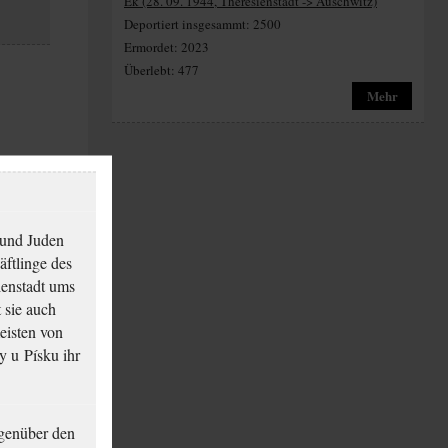
Ek (28. 09. 1944, Theresienstadt -> Auschwitz)
Deportiert insgesammt: 2500
Ermordet: 2023
Überlebt: 477
Mehr
 und Juden
äftlinge des
ienstadt ums
 sie auch
eisten von
y u Písku ihr
genüber den