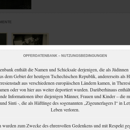
MENTE
OPFERDATENBANK – NUTZUNGSBEDINGUNGEN
enbank enthält die Namen und Schicksale derjenigen, die als Jüdinnen
aus dem Gebiet der heutigen Tschechischen Republik, andererseits als H
(Zleva) František,
resienstadt aus verschiedenen europäischen Ländern kamen, in Theres
Kamila, Flora a Jaroslav
men oder von hier aus weiter deportiert wurden. Darüberhinaus enthält
Aufrechtovi, Anna
nde Informationen über diejenigen Männer, Frauen und Kinder – die m
Subertová a Tereza
nd Sinti -, die als Häftlinge des sogenannten „Zigeunerlagers I“ in Let
Aufrechtová
Leben verloren.
n wurden zum Zwecke des ehrenvollen Gedenkens und mit Respekt ge