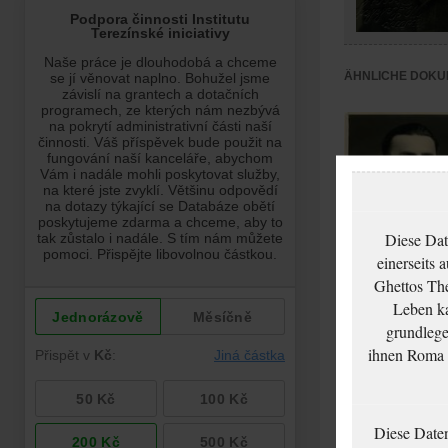
ÄHNLICHE DOKU
Diese Dat
einerseits 
Ghettos The
Leben ka
František Aufrecht
grundlege
ihnen Roma u
Diese Date