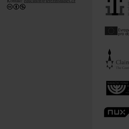
Kontakt:
education@terezinstudies.cz