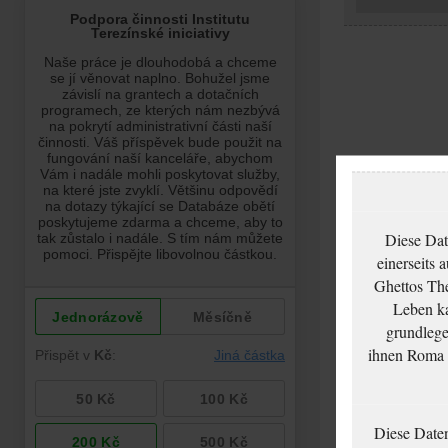
Diese Dat
einerseits 
Ghettos The
Leben ka
grundlege
ihnen Roma u
Diese Date