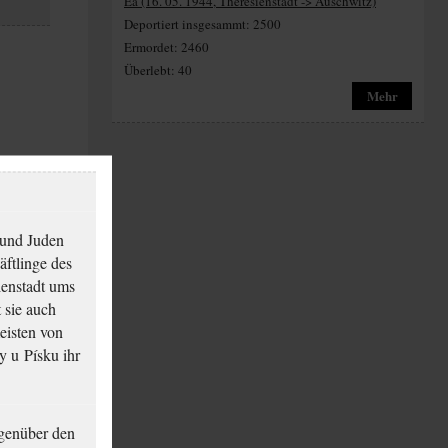
Ea (16. 05. 1944, Theresienstadt -> Auschwitz)
Deportiert insgesammt: 2500
Ermordet: 2460
Überlebt: 40
Mehr
 und Juden
äftlinge des
ienstadt ums
 sie auch
eisten von
y u Písku ihr
genüber den