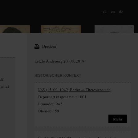
cz
en
de
Drucken
Letzte Änderung 20. 08. 2019
HISTORISCHER KONTEXT
dt)
hwitz)
I/65 (15. 09. 1942, Berlin -> Theresienstadt)
Deportiert insgesammt: 1001
Ermordet: 942
Überlebt: 59
Mehr