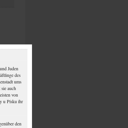
 und Juden
äftlinge des
ienstadt ums
 sie auch
eisten von
y u Písku ihr
genüber den