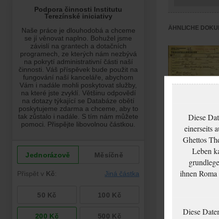
ÄHNLICHE DOKU
Diese Dat
einerseits 
Ghettos The
Bloch Julius:
Leben ka
Todesfallanzeige,
grundlege
Ghetto Theresienst
ihnen Roma u
Diese Date