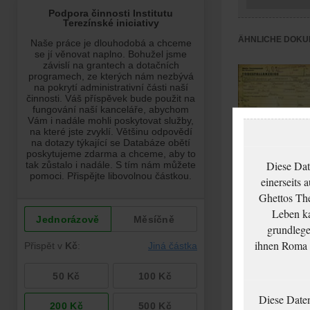
ÄHNLICHE DOKU
Diese Dat
einerseits 
Ghettos The
Behrens Martha:
Leben ka
Todesfallanzeige,
grundlege
Ghetto Theresienst
ihnen Roma u
Diese Date