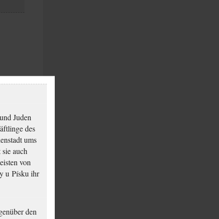
 und Juden
äftlinge des
ienstadt ums
 sie auch
eisten von
y u Písku ihr
genüber den