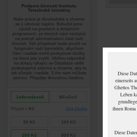
Diese Dat
einerseits 
Ghettos The
Leben ka
grundlege
ihnen Roma u
Diese Date