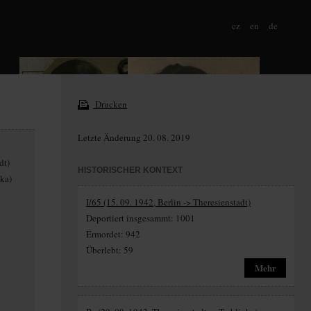
cz
en
de
Drucken
Letzte Änderung 20. 08. 2019
dt)
HISTORISCHER KONTEXT
nka)
I/65 (15. 09. 1942, Berlin -> Theresienstadt)
Deportiert insgesammt: 1001
Ermordet: 942
Überlebt: 59
Mehr