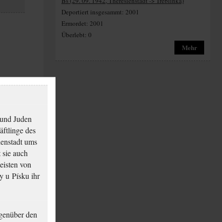
Bs (29. 09. 1942, Theresienstadt -> Treblinka)
Deportiert insgesammt: 2001
Ermordet: 2001
Überlebt: 0
Mehr
 und Juden
äftlinge des
ienstadt ums
 sie auch
eisten von
y u Písku ihr
genüber den