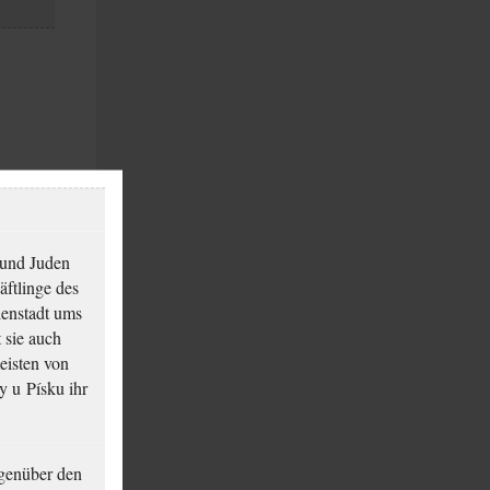
 und Juden
äftlinge des
ienstadt ums
 sie auch
eisten von
y u Písku ihr
genüber den