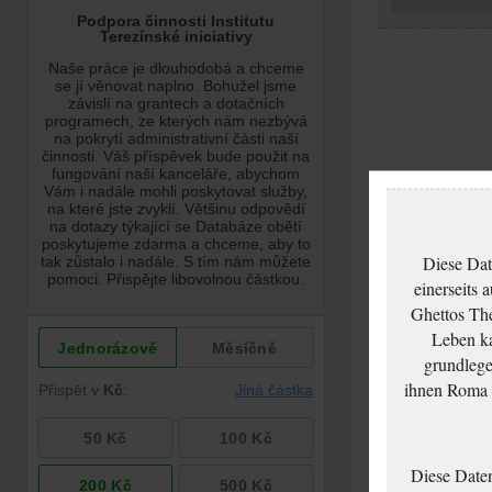
Diese Dat
einerseits 
Ghettos The
Leben ka
grundlege
ihnen Roma u
Diese Date