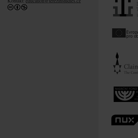
Kontakt:
education@terezinstudies.cz