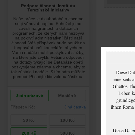
Diese Dat
einerseits 
Ghettos The
Leben ka
grundlege
ihnen Roma u
Diese Date