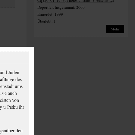
Cq (20. 01. 1943, Theresienstadt -> Auschwitz)
Deportiert insgesammt: 2000
Ermordet: 1999
Überlebt: 1
Mehr
 und Juden
äftlinge des
ienstadt ums
 sie auch
eisten von
y u Písku ihr
genüber den