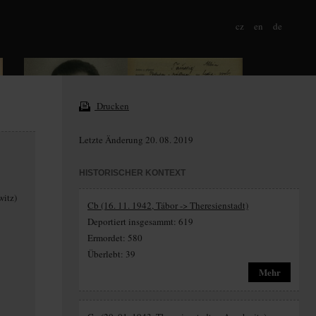
cz
en
de
Drucken
Letzte Änderung 20. 08. 2019
HISTORISCHER KONTEXT
witz)
Cb (16. 11. 1942, Tábor -> Theresienstadt)
Deportiert insgesammt: 619
Ermordet: 580
Überlebt: 39
Mehr