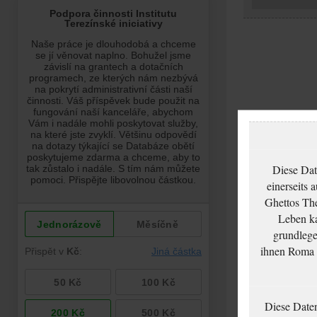
Diese Dat
einerseits 
Ghettos The
Leben ka
grundlege
ihnen Roma u
Diese Date