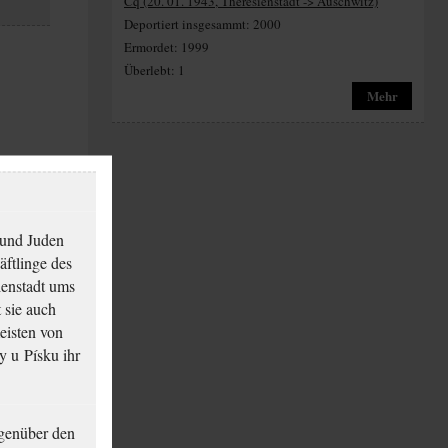
Cq (20. 01. 1943, Theresienstadt -> Auschwitz)
Deportiert insgesammt: 2000
Ermordet: 1999
Überlebt: 1
Mehr
 und Juden
äftlinge des
ienstadt ums
 sie auch
eisten von
y u Písku ihr
genüber den