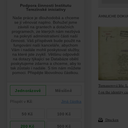
ÄHNLICHE DOKU
Turnauerová Ida: L
J on the identity ca
Drucken