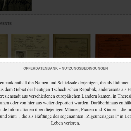
MENTE
OPFERDATENBANK – NUTZUNGSBEDINGUNGEN
enbank enthält die Namen und Schicksale derjenigen, die als Jüdinnen
aus dem Gebiet der heutigen Tschechischen Republik, andererseits als H
Taussig Albin: Criminal
Taussig Albin: Identity
Taussig Albin: Arrest
resienstadt aus verschiedenen europäischen Ländern kamen, in Theres
procedure
card application
protocol
sport
men oder von hier aus weiter deportiert wurden. Darüberhinaus enthält
nde Informationen über diejenigen Männer, Frauen und Kinder – die m
nd Sinti -, die als Häftlinge des sogenannten „Zigeunerlagers I“ in Let
Leben verloren.