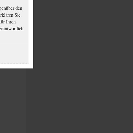
genüber den
klären Sie,
für Ihren
erantwortlich