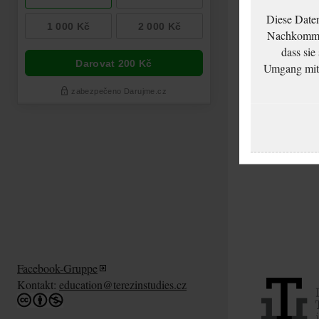
Diese Date
Nachkommen
dass sie
Umgang mit d
Taussig Albin:
Investigation of
residence of depor
Jews
Facebook-Gruppe
Kontakt:
education@terezinstudies.cz