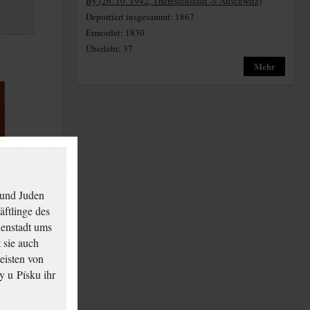
By (26. 10. 1942, Theresienstadt -> Auschwitz)
Deportiert insgesammt: 1867
Ermordet: 1830
Überlebt: 37
Mehr
 und Juden
äftlinge des
ienstadt ums
 sie auch
eisten von
y u Písku ihr