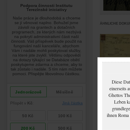
ÄHNLICHE DOKU
Diese Dat
einerseits 
Ghettos The
Taussig Albin: Pas
Leben ka
application
grundlege
ihnen Roma u