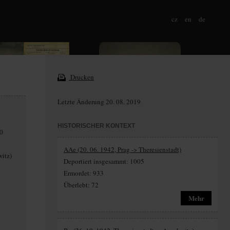
cz
en
de
Drucken
Letzte Änderung 20. 08. 2019
HISTORISCHER KONTEXT
10
AAe (20. 06. 1942, Prag -> Theresienstadt)
witz)
Deportiert insgesammt: 1005
Ermordet: 933
Überlebt: 72
Mehr