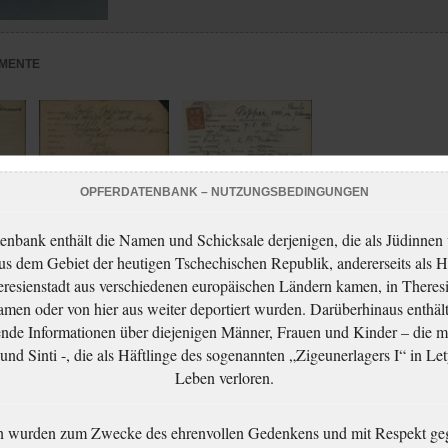
MENTE
OPFERDATENBANK – NUTZUNGSBEDINGUNGEN
enbank enthält die Namen und Schicksale derjenigen, die als Jüdinnen
aus dem Gebiet der heutigen Tschechischen Republik, andererseits als H
resienstadt aus verschiedenen europäischen Ländern kamen, in Theres
Popperová Pavla:
men oder von hier aus weiter deportiert wurden. Darüberhinaus enthält
NEZPRACOVÁNO
nde Informationen über diejenigen Männer, Frauen und Kinder – die m
Popperová Pavla:
nd Sinti -, die als Häftlinge des sogenannten „Zigeunerlagers I“ in Let
NEZPRACOVÁNO
Leben verloren.
n wurden zum Zwecke des ehrenvollen Gedenkens und mit Respekt ge