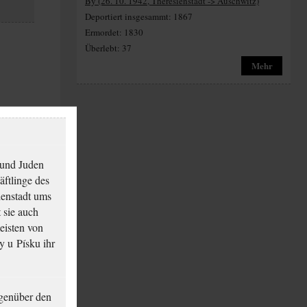
By (26. 10. 1942, Theresienstadt -> Auschwitz)
Deportiert insgesammt: 1867
Ermordet: 1830
Überlebt: 37
Mehr
 und Juden
äftlinge des
ienstadt ums
 sie auch
eisten von
y u Písku ihr
genüber den