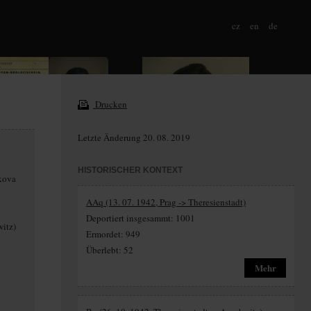
cz
en
de
Drucken
Letzte Änderung 20. 08. 2019
HISTORISCHER KONTEXT
čkova
AAq (13. 07. 1942, Prag -> Theresienstadt)
Deportiert insgesammt: 1001
witz)
Ermordet: 949
Überlebt: 52
Mehr