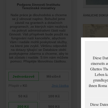
ÄHNLICHE DOKU
Diese Dat
einerseits 
Ghettos The
Leben ka
grundlege
Popperová Pavla:
ihnen Roma u
NEZPRACOVÁNO
Diese Date