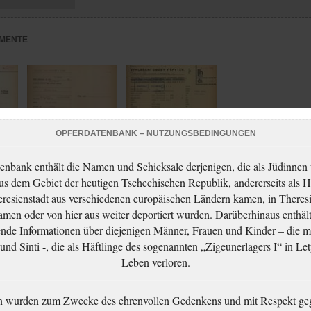
MENTE
OPFERDATENBANK – NUTZUNGSBEDINGUNGEN
enbank enthält die Namen und Schicksale derjenigen, die als Jüdinnen
aus dem Gebiet der heutigen Tschechischen Republik, andererseits als H
resienstadt aus verschiedenen europäischen Ländern kamen, in Theres
Pick Zdeněk:
Pick Zdeněk:
men oder von hier aus weiter deportiert wurden. Darüberhinaus enthält
NEZPRACOVÁNO
NEZPRACOVÁNO
nde Informationen über diejenigen Männer, Frauen und Kinder – die m
nd Sinti -, die als Häftlinge des sogenannten „Zigeunerlagers I“ in Let
Leben verloren.
n wurden zum Zwecke des ehrenvollen Gedenkens und mit Respekt ge