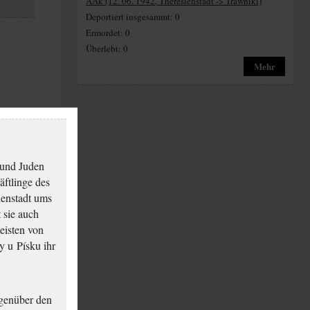
AAk (12. 06. 1942, Theresienstadt -> Trawniki)
Deportiert insgesammt: 0
Ermordet: 0
Überlebt: 0
Mehr
 und Juden
äftlinge des
ienstadt ums
 sie auch
eisten von
y u Písku ihr
genüber den