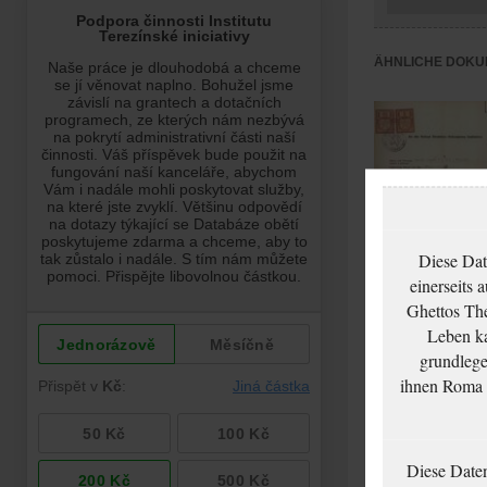
ÄHNLICHE DOKU
Diese Dat
einerseits 
Ghettos The
Pick Zdeněk:
Leben ka
NEZPRACOVÁNO
grundlege
ihnen Roma u
Diese Date