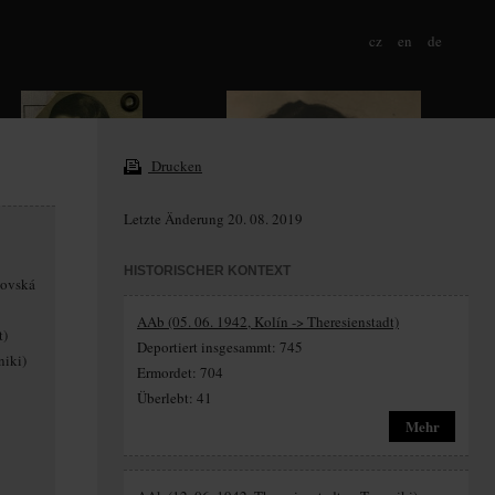
cz
en
de
Drucken
Letzte Änderung 20. 08. 2019
HISTORISCHER KONTEXT
šovská
AAb (05. 06. 1942, Kolín -> Theresienstadt)
t)
Deportiert insgesammt: 745
niki)
Ermordet: 704
Überlebt: 41
Mehr