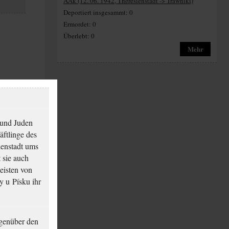
AAk (12. 06. 1942, Theresienstadt -> Trawniki)
Deportiert insgesammt: 0
Ermordet: 0
Überlebt: 0
Mehr
 und Juden
äftlinge des
ienstadt ums
 sie auch
eisten von
y u Písku ihr
genüber den