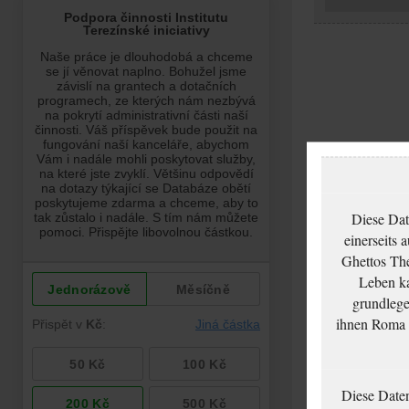
Diese Dat
einerseits 
Ghettos The
Leben ka
grundlege
ihnen Roma u
Diese Date