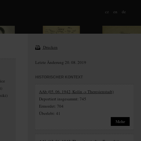
cz
en
de
Drucken
Letzte Änderung 20. 08. 2019
HISTORISCHER KONTEXT
ice
t)
AAb (05. 06. 1942, Kolín -> Theresienstadt)
niki)
Deportiert insgesammt: 745
Ermordet: 704
Überlebt: 41
Mehr