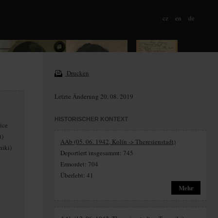
cz
en
de
Drucken
Letzte Änderung 20. 08. 2019
HISTORISCHER KONTEXT
ice
t)
AAb (05. 06. 1942, Kolín -> Theresienstadt)
niki)
Deportiert insgesammt: 745
Ermordet: 704
Überlebt: 41
Mehr