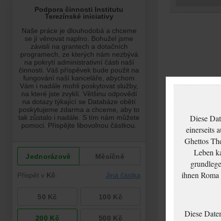
Diese Dat
einerseits 
Ghettos The
Leben ka
grundlege
ihnen Roma u
Diese Date