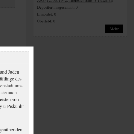
AAk (12. 06. 1942, Theresienstadt -> Trawniki)
Deportiert insgesammt: 0
Ermordet: 0
Überlebt: 0
Mehr
 und Juden
äftlinge des
ienstadt ums
 sie auch
eisten von
y u Písku ihr
genüber den