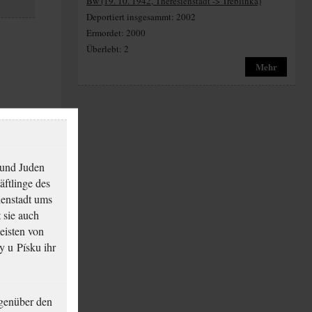
Bw (19. 10. 1942, Theresienstadt -> Treblinka)
Deportiert insgesammt: 2002
Ermordet: 2000
Überlebt: 2
Mehr
 und Juden
äftlinge des
ienstadt ums
 sie auch
eisten von
y u Písku ihr
genüber den