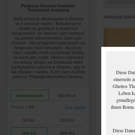
ÄHNLICHE DOKU
Diese Dat
Munková Natalie:
einerseits 
Zpráva o podání
Ghettos The
žádosti o vydání
Leben ka
občanské legitima
grundlege
ihnen Roma u
Diese Date