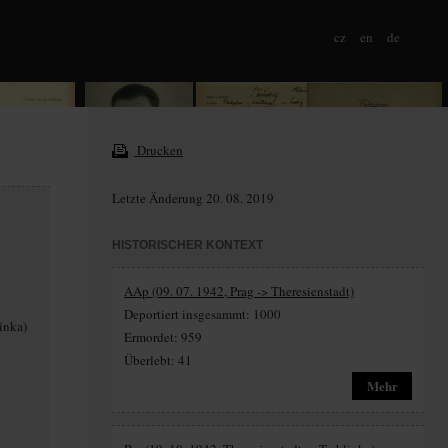
cz
en
de
Drucken
Letzte Änderung 20. 08. 2019
HISTORISCHER KONTEXT
AAp (09. 07. 1942, Prag -> Theresienstadt)
Deportiert insgesammt: 1000
linka)
Ermordet: 959
Überlebt: 41
Mehr