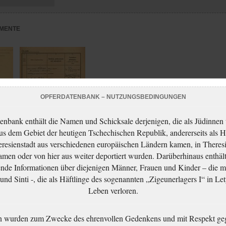
MENTE
OPFERDATENBANK – NUTZUNGSBEDINGUNGEN
enbank enthält die Namen und Schicksale derjenigen, die als Jüdinnen
aus dem Gebiet der heutigen Tschechischen Republik, andererseits als H
resienstadt aus verschiedenen europäischen Ländern kamen, in Theres
Munková Natalie:
men oder von hier aus weiter deportiert wurden. Darüberhinaus enthält
Trestní řízení
ce
nde Informationen über diejenigen Männer, Frauen und Kinder – die m
nd Sinti -, die als Häftlinge des sogenannten „Zigeunerlagers I“ in Let
Leben verloren.
n wurden zum Zwecke des ehrenvollen Gedenkens und mit Respekt ge