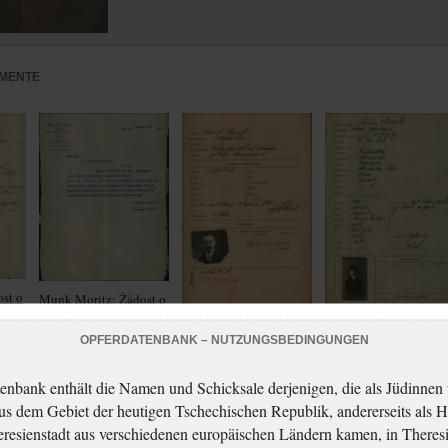
MENTE
st o
Munk Moritz: Žádost o
vydání cestovního pasu
Munk Moritz: Žádost o
OPFERDATENBANK – NUTZUNGSBEDINGUNGEN
Munk Moritz: Žádost 
vydání cestovního pasu
vydání cestovního pa
enbank enthält die Namen und Schicksale derjenigen, die als Jüdinnen
aus dem Gebiet der heutigen Tschechischen Republik, andererseits als H
resienstadt aus verschiedenen europäischen Ländern kamen, in Theres