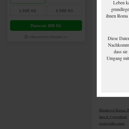
Leben ka
grundlege
ihnen Roma u
Munk Moritz: Šetř
zachovalosti
Diese Date
Nachkommen
dass sie
Umgang mit d
Munková Tereza: P
moc k vyzvednutí
cestovního pasu