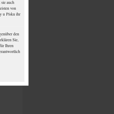
 sie auch
eisten von
y u Písku ihr
genüber den
o
klären Sie,
für Ihren
erantwortlich