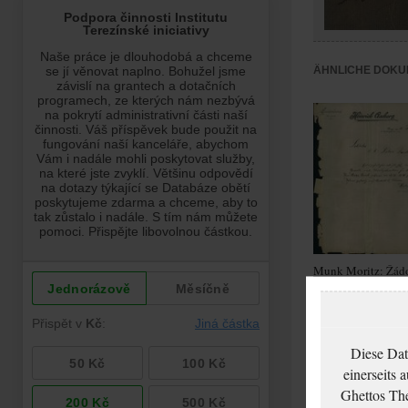
ÄHNLICHE DOKU
Munk Moritz: Žádo
udělení víza
Diese Dat
einerseits 
Ghettos The