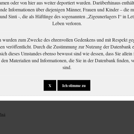
men oder von hier aus weiter deportiert wurden. Darüberhinaus enthält
nde Informationen über diejenigen Männer, Frauen und Kinder – die m
nd Sinti -, die als Häftlinge des sogenannten „Zigeunerlagers I“ in Let
Leben verloren.
ení o
Munk Moritz: Plná moc
n wurden zum Zwecke des ehrenvollen Gedenkens und mit Respekt ge
Munk Moritz: Šetření 
k vyzvednutí
 veröffentlicht. Durch die Zustimmung zur Nutzung der Datenbank er
zachovalosti
Munk Moritz: Žádost o
cestovního pasu
 sich dieses Umstandes ebenso bewusst sind wie dessen, dass Sie allein 
vydání cestovního pasu
en Materialien und Informationen, die Sie in der Datenbank finden, v
sind.
X
Ich stimme zu
lná