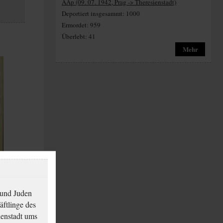
AAp (09. 07. 1942, Prag -> Theresienstadt)
Deportiert insgesammt: 1000
Ermordet: 959
Überlebt: 41
Mehr
o
su
 und Juden
äftlinge des
ienstadt ums