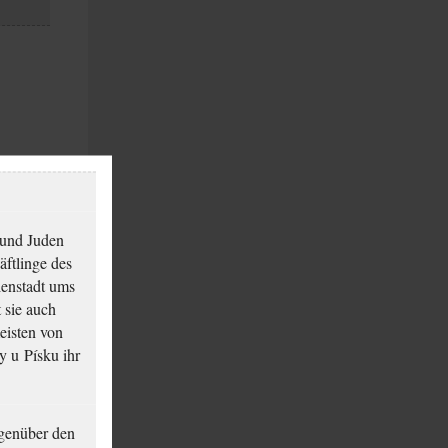
 und Juden
äftlinge des
ienstadt ums
 sie auch
eisten von
y u Písku ihr
genüber den