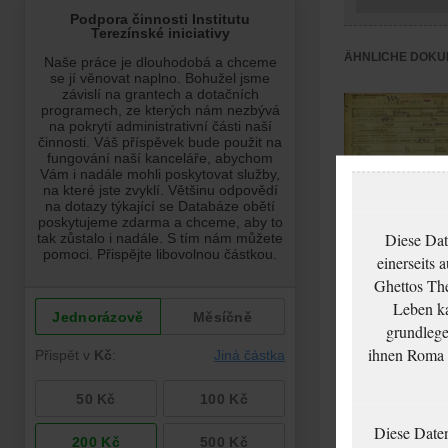
ÄHNLICHE DOKU
Diese Dat
einerseits 
Ghettos The
Löwyová Marie:
Leben ka
Todesfallanzeige,
grundlege
Ghetto Theresienst
ihnen Roma u
Diese Date