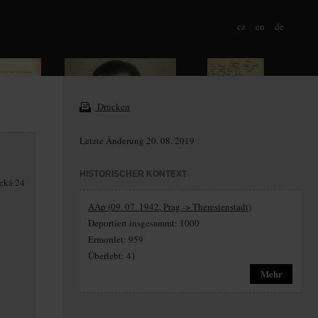
cz
en
de
Drucken
Letzte Änderung 20. 08. 2019
HISTORISCHER KONTEXT
ická 24
AAp (09. 07. 1942, Prag -> Theresienstadt)
Deportiert insgesammt: 1000
Ermordet: 959
Überlebt: 41
Mehr