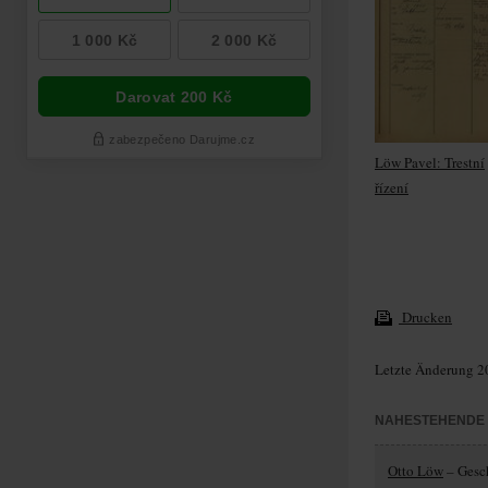
Löw Pavel: Trestní
řízení
Drucken
Letzte Änderung 2
NAHESTEHENDE
Otto Löw
– Gesc