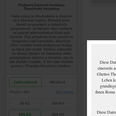
Diese Dat
einerseits 
Ghettos The
Leben ka
grundlege
ihnen Roma u
Diese Date