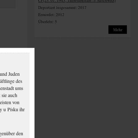
Cr (23. 01. 1943, Theresienstadt -> Auschwitz)
Deportiert insgesammt: 2017
Ermordet: 2012
Überlebt: 5
Mehr
 und Juden
äftlinge des
ienstadt ums
 sie auch
eisten von
y u Písku ihr
genüber den