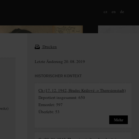
cz
en
de
Drucken
Letzte Änderung 20. 08. 2019
HISTORISCHER KONTEXT
Ch (17. 12. 1942, Hradec Králové -> Theresienstadt)
Deportiert insgesammt: 650
Ermordet: 597
hwitz)
Überlebt: 53
Mehr