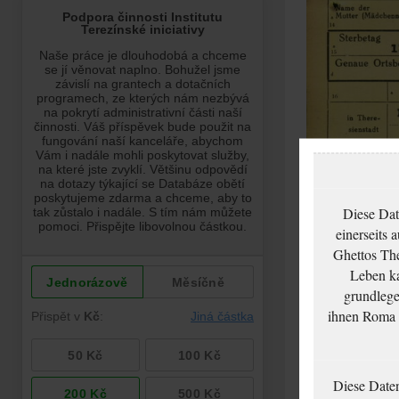
Diese Dat
einerseits 
Ghettos The
Leben ka
grundlege
ihnen Roma u
Diese Date