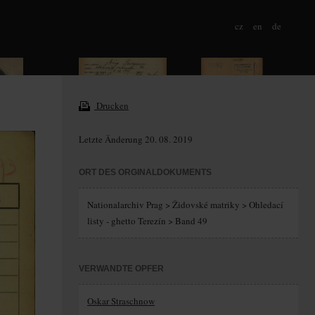
cz
en
de
Drucken
Letzte Änderung 20. 08. 2019
ORT DES ORGINALDOKUMENTS
Nationalarchiv Prag > Židovské matriky > Ohledací
listy - ghetto Terezín > Band 49
VERWANDTE OPFER
Oskar Straschnow