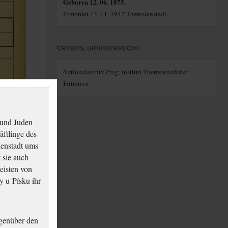
Geboren 12. 06. 1875.
Ermordet 13. 11. 1942 Theresienstadt.
CREDITS, URHEBERRECHT
Nationalarchiv Prag; Institut Theresienstädter
Initiative
 und Juden
äftlinge des
ienstadt ums
 sie auch
eisten von
y u Písku ihr
genüber den