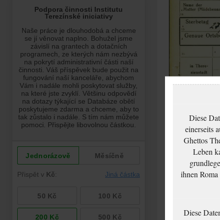
Diese Dat
einerseits 
Ghettos The
Leben ka
grundlege
ihnen Roma u
Diese Date