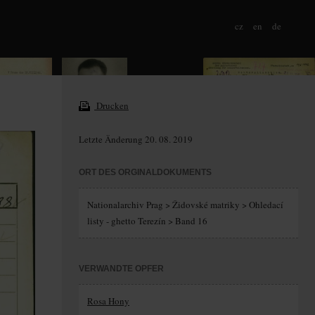
cz
en
de
Drucken
Letzte Änderung 20. 08. 2019
ORT DES ORGINALDOKUMENTS
Nationalarchiv Prag > Židovské matriky > Ohledací
listy - ghetto Terezín > Band 16
VERWANDTE OPFER
Rosa Hony