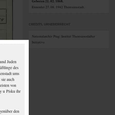
Geboren 21. 02. 1868.
Ermordet 27. 08. 1942 Theresienstadt.
CREDITS, URHEBERRECHT
Nationalarchiv Prag; Institut Theresienstädter
Initiative
 und Juden
äftlinge des
ienstadt ums
 sie auch
eisten von
y u Písku ihr
genüber den