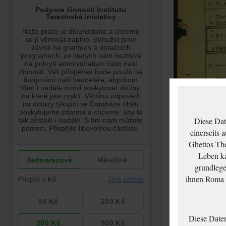
Diese Dat
einerseits 
Ghettos The
Leben ka
grundlege
ihnen Roma u
Diese Date