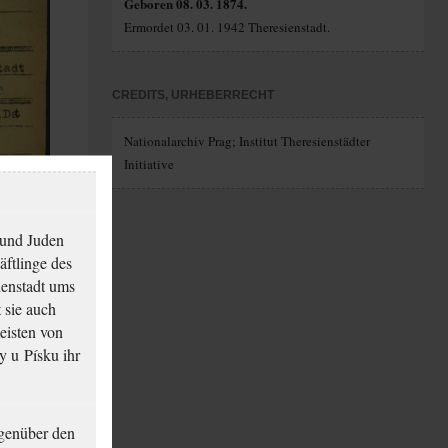
Geboren 08. 03. 1874.
Ermordet 03. 01. 1942 Theresienstadt.
CREDITS, URHEBERRECHT
Nationalarchiv Prag; Institut Theresienstädter
Initiative
 und Juden
äftlinge des
ienstadt ums
 sie auch
eisten von
y u Písku ihr
genüber den