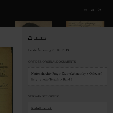
cz
en
de
Drucken
Letzte Änderung 20. 08. 2019
ORT DES ORGINALDOKUMENTS
Nationalarchiv Prag > Židovské matriky > Ohledací
listy - ghetto Terezín > Band 1
VERWANDTE OPFER
Rudolf Saudek