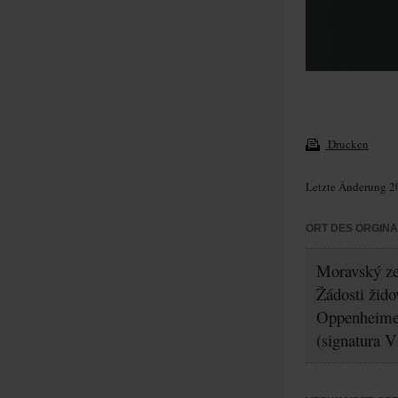
Drucken
Letzte Änderung 2
ORT DES ORGIN
Moravský ze
Žádosti žido
Oppenheime
(signatura V