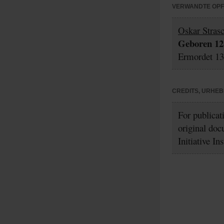
VERWANDTE OP
Oskar Stras
Geboren 12.
Ermordet 13.
CREDITS, URHE
For publicat
original doc
Initiative In