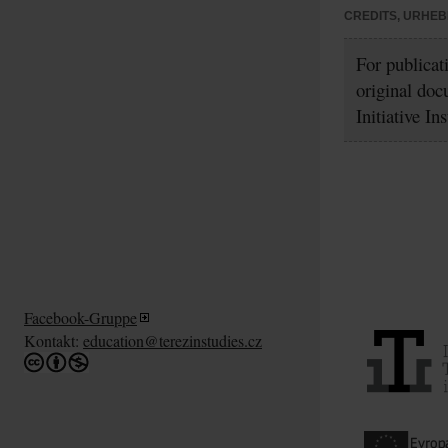
CREDITS, URHE
For publicat
original doc
Initiative In
Facebook-Gruppe
Kontakt:
education@terezinstudies.cz