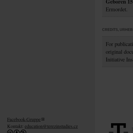
Geboren 15.
Ermordet.
CREDITS, URHE
For publicat
original doc
Initiative In
Facebook-Gruppe
Kontakt:
education@terezinstudies.cz