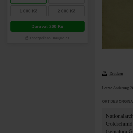
Drucken
Letzte Änderung 2
ORT DES ORGIN
Nationalarc
Goldschmidt
(signatura G